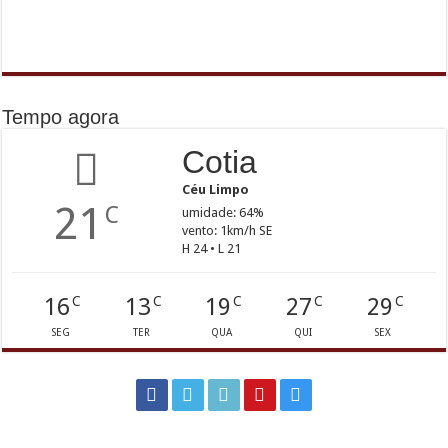
Tempo agora
Cotia
Céu Limpo
21
C
umidade: 64%
vento: 1km/h SE
H 24 • L 21
16
13
19
27
29
C
C
C
C
C
SEG
TER
QUA
QUI
SEX