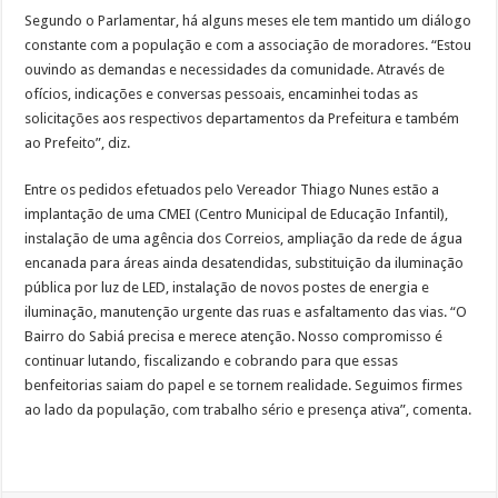
Segundo o Parlamentar, há alguns meses ele tem mantido um diálogo
Pré-conferências iniciam diálogos para a Conferência Municipal dos Direitos da
constante com a população e com a associação de moradores. “Estou
Câmara Municipal cria Comissão Especial de Inquérito para avaliar serviços da 
ouvindo as demandas e necessidades da comunidade. Através de
ofícios, indicações e conversas pessoais, encaminhei todas as
Previsão de ciclone faz Defesa Civil de Cotia reforçar equipes de plantão
solicitações aos respectivos departamentos da Prefeitura e também
ao Prefeito”, diz.
Entre os pedidos efetuados pelo Vereador Thiago Nunes estão a
implantação de uma CMEI (Centro Municipal de Educação Infantil),
instalação de uma agência dos Correios, ampliação da rede de água
encanada para áreas ainda desatendidas, substituição da iluminação
pública por luz de LED, instalação de novos postes de energia e
iluminação, manutenção urgente das ruas e asfaltamento das vias. “O
Bairro do Sabiá precisa e merece atenção. Nosso compromisso é
continuar lutando, fiscalizando e cobrando para que essas
benfeitorias saiam do papel e se tornem realidade. Seguimos firmes
ao lado da população, com trabalho sério e presença ativa”, comenta.