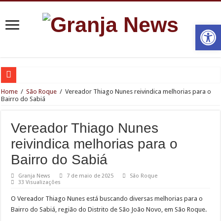
Open
Granja News Cast 138: Marcelo Guerra conta a trajetória de sucesso da LocLav 
Home
/
São Roque
/
Vereador Thiago Nunes reivindica melhorias para o
Bairro do Sabiá
Estúdio 21 Podcast: A Nova Referência em Produção Audiovisual na Granja Vian
Com apoio do Instituto Motiva e concessionária Rodoanel Oeste, GURI abre inscri
Vereador Thiago Nunes
Smart Cotia auxilia na captura de procurado pela Justiça na região central
reivindica melhorias para o
IPEM divulga novas datas para aferição de radares em Cotia
Bairro do Sabiá
Cotia recebe visita da secretária estadual de Cultura e Economia Criativa
Granja News
7 de maio de 2025
São Roque
33 Visualizações
Parque Chico Anysio será revitalizado e passará a se chamar Parque Ecológico 
O Vereador Thiago Nunes está buscando diversas melhorias para o
Câmara Municipal realiza Sessão Solene em comemoração à fundação de São R
Bairro do Sabiá, região do Distrito de São João Novo, em São Roque.
Inscrições abertas para cursos gratuitos de Manutenção de Motos do Caminho d