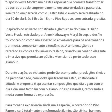
“Raposo Veste Moda”, um desfile especial que promete transformar
Sessões Ordinárias da Câmara de Municipal de Jandira retornam em Agosto
os corredores do empreendimento em uma verdadeira passarela.
Realizado em parceria com o Teatro Bibi, o evento será realizado no
Grupo de Gestantes reforça acolhimento e orientação às futuras mamães em Cara
dia 30 de abril, às 14h e às 18h, no Piso Raposo, com entrada gratuita.
Planejamento Familiar promove informação e acolhimento na USF Ariston
Inspirado no universo sofisticado e glamuroso do filme O Diabo
Veste Prada, estrelado por Anne Hathaway e Meryl Streep, o desfile
foi concebido como um espetáculo envolvente para os apaixonados
por moda, comportamento e tendências. A ambientação traz
referências icônicas do universo fashion, criando um cenário elegante
e imersivo que permite ao público vivenciar de perto todo esse
glamour.
Durante a ação, os visitantes poderão acompanhar produções cheias
de personalidade, com looks que traduzem estilo, criatividade e
atitude. A proposta é apresentar composições que dialogam com o
dia a dia, mas também com o glamour das passarelas, reforçando a
moda como forma de expressão.
Para tornar a experiência ainda mais especial, o corredor do Piso
Raposo será totalmente transformado: iluminação cênica, banners