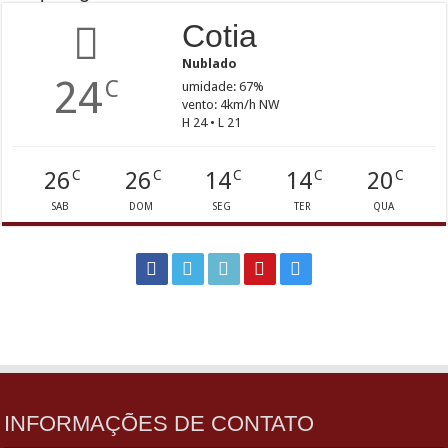
Cotia
Nublado
24
C
umidade: 67%
vento: 4km/h NW
H 24 • L 21
26
26
14
14
20
C
C
C
C
C
SAB
DOM
SEG
TER
QUA
INFORMAÇÕES DE CONTATO