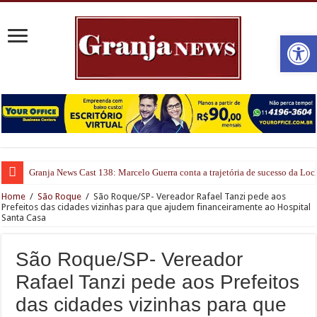
Open
Granja News Cast 138: Marcelo Guerra conta a trajetória de sucesso da Lo
Home
/
São Roque
/
São Roque/SP- Vereador Rafael Tanzi pede aos
Prefeitos das cidades vizinhas para que ajudem financeiramente ao Hospital
Santa Casa
São Roque/SP- Vereador
Rafael Tanzi pede aos Prefeitos
das cidades vizinhas para que