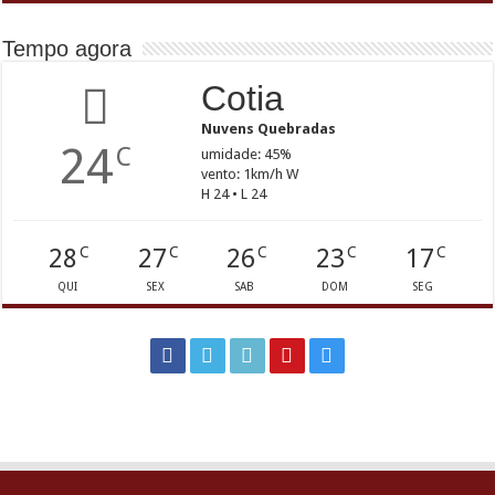
Tempo agora
Cotia
Nuvens Quebradas
24
C
umidade: 45%
vento: 1km/h W
H 24 • L 24
28
27
26
23
17
C
C
C
C
C
QUI
SEX
SAB
DOM
SEG