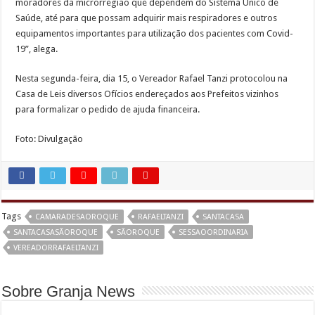
moradores da microrregião que dependem do Sistema Único de
Saúde, até para que possam adquirir mais respiradores e outros
equipamentos importantes para utilização dos pacientes com Covid-
19”, alega.
Nesta segunda-feira, dia 15, o Vereador Rafael Tanzi protocolou na
Casa de Leis diversos Ofícios endereçados aos Prefeitos vizinhos
para formalizar o pedido de ajuda financeira.
Foto: Divulgação
Tags
CAMARADESAOROQUE
RAFAELTANZI
SANTACASA
SANTACASASÃOROQUE
SÃOROQUE
SESSAOORDINARIA
VEREADORRAFAELTANZI
Sobre Granja News