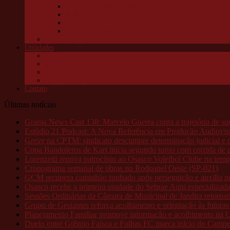
10 anos Jornal Granja News
Notícias
Entrevistas
Festas Granja News
Granja Channel
Utilidades
Links úteis
Telefones úteis
Aonde está o meu pet?
Câmeras da Raposo
Contato
Últimas notícias
Granja News Cast 138: Marcelo Guerra conta a trajetória de s
Estúdio 21 Podcast: A Nova Referência em Produção Audiovis
Greve na CPTM: sindicato descumpre determinação judicial e o
Copa Bandoleros de Kart inicia segundo turno com corrida de al
Lorenzetti renova patrocínio ao Osasco Voleibol Clube na tem
Cronograma semanal de obras no Rodoanel Oeste (SP-021)
GCM recupera caminhão roubado após perseguição e auxilia no 
Osasco recebe a primeira unidade do Sebrae Aqui especializad
Sessões Ordinárias da Câmara de Municipal de Jandira retorn
Grupo de Gestantes reforça acolhimento e orientação às futur
Planejamento Familiar promove informação e acolhimento na 
Duelo entre Grêmio Faísca e Folhas FC marca início do Campeo