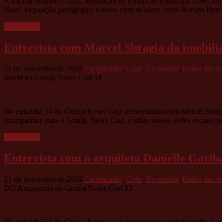
A Escola Waldorf Guayi, instituição de ensino de Embu das Artes sem 
Natal, exposição pedagógica e show com músicos como Renato Herédi
Leia mais »
Entrevista com Marcel Sbragia da imobili
21 de novembro de 2024
Carapicuíba
,
Cotia
,
Economia
,
Embu das Ar
Imobi no Granja News Cast 54
No episódio 54 do Granja News Cast conversamos com Marcel Sbragia d
acompanhar mais o Granja News Cast, confira nossas redes sociais pa
Leia mais »
Entrevista com a arquiteta Danielle Gari
21 de novembro de 2024
Carapicuíba
,
Cotia
,
Economia
,
Embu das Ar
DG Arquitetura no Granja News Cast 53
No episódio 53 do Granja News Cast conversamos com Danielle Garibal