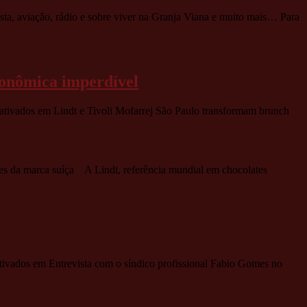
ta, aviação, rádio e sobre viver na Granja Viana e muito mais… Para
ronômica imperdível
ativados
em Lindt e Tivoli Mofarrej São Paulo transformam brunch
nes da marca suíça A Lindt, referência mundial em chocolates
tivados
em Entrevista com o síndico profissional Fabio Gomes no