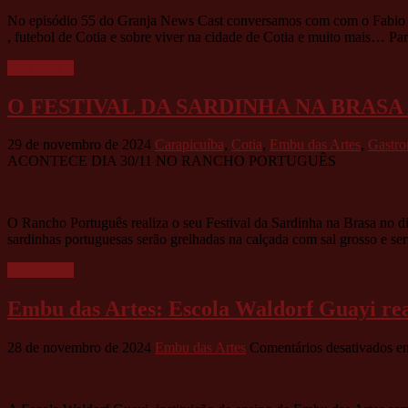
No episódio 55 do Granja News Cast conversamos com com o Fabio Gom
, futebol de Cotia e sobre viver na cidade de Cotia e muito mais… 
Leia mais »
O FESTIVAL DA SARDINHA NA BRASA
29 de novembro de 2024
Carapicuíba
,
Cotia
,
Embu das Artes
,
Gastr
ACONTECE DIA 30/11 NO RANCHO PORTUGUÊS
O Rancho Português realiza o seu Festival da Sardinha na Brasa no di
sardinhas portuguesas serão grelhadas na calçada com sal grosso e se
Leia mais »
Embu das Artes: Escola Waldorf Guayi rea
28 de novembro de 2024
Embu das Artes
Comentários desativados
em