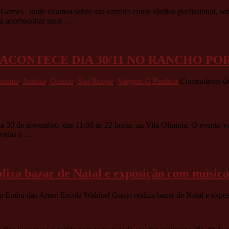
es , onde falamos sobre sua carreira como síndico profissional, admi
Para acompanhar mais …
 ACONTECE DIA 30/11 NO RANCHO P
onomia
,
Jandira
,
Osasco
,
São Roque
,
Vargem G Paulista
Comentários de
a 30 de novembro, das 11:00 às 22 horas, na Vila Olímpia. O evento vai
rvidas à …
liza bazar de Natal e exposição com música
 Embu das Artes: Escola Waldorf Guayi realiza bazar de Natal e expo