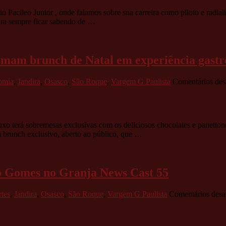
cileo Junior , onde falamos sobre sua carreira como piloto e radialis
ara sempre ficar sabendo de …
ormam brunch de Natal em experiência gast
omia
,
Jandira
,
Osasco
,
São Roque
,
Vargem G Paulista
Comentários des
uxo terá sobremesas exclusivas com os deliciosos chocolates e panetto
m brunch exclusivo, aberto ao público, que …
bio Gomes no Granja News Cast 55
tes
,
Jandira
,
Osasco
,
São Roque
,
Vargem G Paulista
Comentários desa