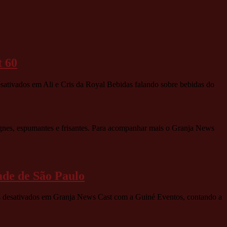
t 60
sativados
em Ali e Cris da Royal Bebidas falando sobre bebidas do
gnes, espumantes e frisantes. Para acompanhar mais o Granja News
ade de São Paulo
 desativados
em Granja News Cast com a Guiné Eventos, contando a