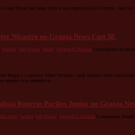
iné Baulé que falou sobre a sua empresa Guiné Eventos , que faz a ár
ter Nicastro no Granja News Cast 58.
,
religião
,
São Roque
,
Saúde
,
Vargem G Paulista
Comentários desativa
gaz e o ministro Valter Nicastro , onde falamos sobre catolicismo ,
ara sempre ficar sabendo de …
ialista Rogério Pacileo Junior no Granja Ne
das Artes
,
Jandira
,
São Roque
,
Vargem G Paulista
Comentários desati