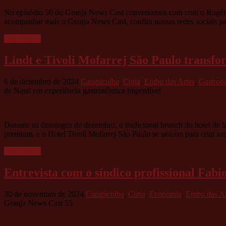
No episódio 56 do Granja News Cast conversamos com com o Rogério Pa
acompanhar mais o Granja News Cast, confira nossas redes sociais p
Leia mais »
Lindt e Tivoli Mofarrej São Paulo transf
6 de dezembro de 2024
Carapicuíba
,
Cotia
,
Embu das Artes
,
Gastron
de Natal em experiência gastronômica imperdível
Durante os domingos de dezembro, o tradicional brunch do hotel de l
premium, e o Hotel Tivoli Mofarrej São Paulo se uniram para criar u
Leia mais »
Entrevista com o síndico profissional Fa
30 de novembro de 2024
Carapicuíba
,
Cotia
,
Economia
,
Embu das Ar
Granja News Cast 55