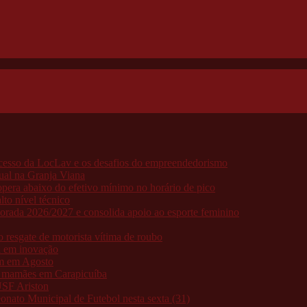
ucesso da LocLav e os desafios do empreendedorismo
ual na Granja Viana
pera abaixo do efetivo mínimo no horário de pico
to nível técnico
porada 2026/2027 e consolida apoio ao esporte feminino
resgate de motorista vítima de roubo
a em inovação
am em Agosto
as mamães em Carapicuíba
USF Ariston
nato Municipal de Futebol nesta sexta (31)