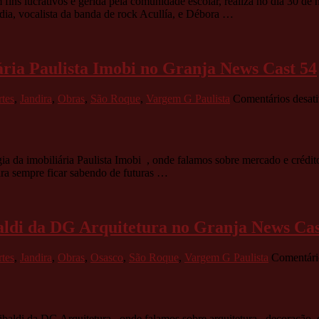
fins lucrativos e gerida pela comunidade escolar, realiza no dia 30 d
a, vocalista da banda de rock Acullía, e Débora …
ária Paulista Imobi no Granja News Cast 54
tes
,
Jandira
,
Obras
,
São Roque
,
Vargem G Paulista
Comentários desat
a imobiliária Paulista Imobi , onde falamos sobre mercado e crédito im
ra sempre ficar sabendo de futuras …
baldi da DG Arquitetura no Granja News Cas
tes
,
Jandira
,
Obras
,
Osasco
,
São Roque
,
Vargem G Paulista
Comentári
di da DG Arquitetura , onde falamos sobre arquitetura , decoração, di