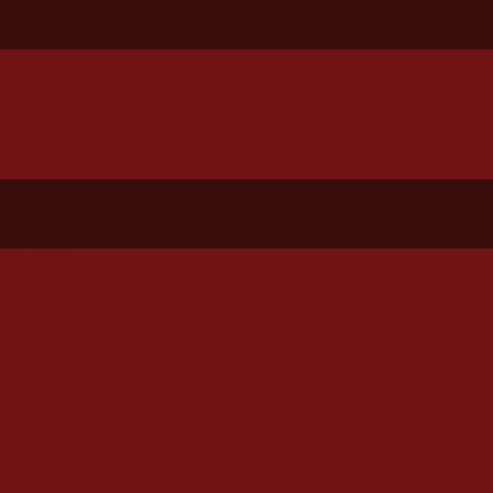
ranja Viana e Região
l técnico
nicipal de Futebol nesta sexta (31)
agiários em Cotia