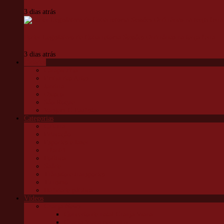
3 dias atrás
Poder Legislativo de Cotia retoma Sessões Ordinárias na terça-feira
3 dias atrás
Cidades
Carapicuíba
Embu das Artes
Jandira
Osasco
São Roque
Vargem G Paulista
Categorias
Cultura
Educação
Esportes e lazer
Infantil
Política
Saúde
Trânsito e transportes
Turismo
Utilidade pública
Vídeos
Granja News
Concerto de natal Granja Viana
Granja Viana pelo alto