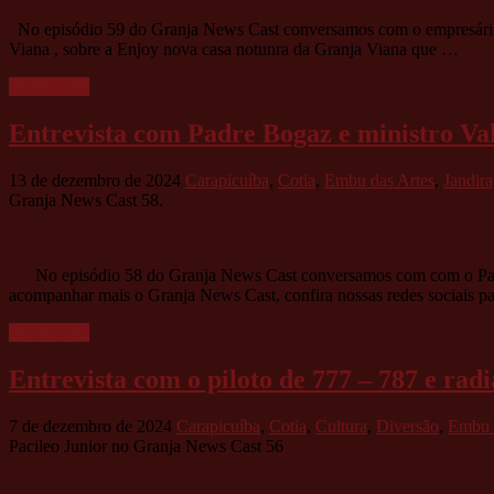
No episódio 59 do Granja News Cast conversamos com o empresário Gu
Viana , sobre a Enjoy nova casa notunra da Granja Viana que …
Leia mais »
Entrevista com Padre Bogaz e ministro Val
13 de dezembro de 2024
Carapicuíba
,
Cotia
,
Embu das Artes
,
Jandira
Granja News Cast 58.
No episódio 58 do Granja News Cast conversamos com com o Padre Bo
acompanhar mais o Granja News Cast, confira nossas redes sociais p
Leia mais »
Entrevista com o piloto de 777 – 787 e rad
7 de dezembro de 2024
Carapicuíba
,
Cotia
,
Cultura
,
Diversão
,
Embu 
Pacileo Junior no Granja News Cast 56