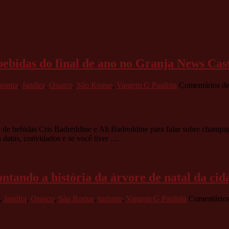
 bebidas do final de ano no Granja News Cas
nomia
,
Jandira
,
Osasco
,
São Roque
,
Vargem G Paulista
Comentários de
 de bebidas Cris Badreddine e Ali Badreddine para falar sobre champa
s datas, convidados e se você tiver …
ntando a história da árvore de natal da cid
,
Jandira
,
Osasco
,
São Roque
,
turismo
,
Vargem G Paulista
Comentários