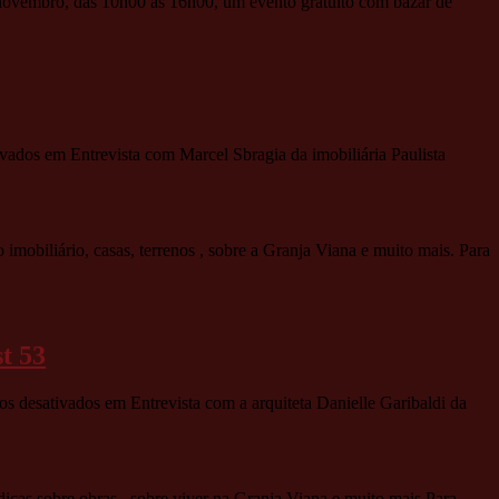
e novembro, das 10h00 às 16h00, um evento gratuito com bazar de
ivados
em Entrevista com Marcel Sbragia da imobiliária Paulista
obiliário, casas, terrenos , sobre a Granja Viana e muito mais. Para
t 53
os desativados
em Entrevista com a arquiteta Danielle Garibaldi da
cas sobre obras , sobre viver na Granja Viana e muito mais Para