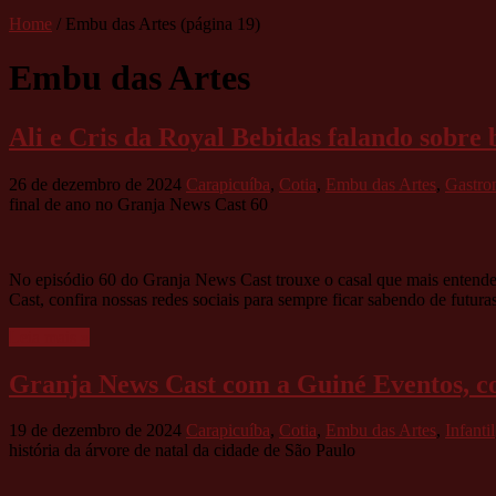
Home
/
Embu das Artes
(página 19)
Embu das Artes
Ali e Cris da Royal Bebidas falando sobre
26 de dezembro de 2024
Carapicuíba
,
Cotia
,
Embu das Artes
,
Gastro
final de ano no Granja News Cast 60
No episódio 60 do Granja News Cast trouxe o casal que mais entende
Cast, confira nossas redes sociais para sempre ficar sabendo de futura
Leia mais »
Granja News Cast com a Guiné Eventos, co
19 de dezembro de 2024
Carapicuíba
,
Cotia
,
Embu das Artes
,
Infantil
história da árvore de natal da cidade de São Paulo