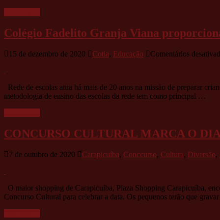
!!
Leia mais »
Colégio Fadelito Granja Viana proporcion
15 de dezembro de 2020
Cotia
,
Educação
Comentários desativa
Rede de escolas atua há mais de 20 anos na missão de preparar cria
metodologia de ensino das escolas da rede tem como principal …
Leia mais »
CONCURSO CULTURAL MARCA O DIA
7 de outubro de 2020
Carapicuíba
,
Conccurso
,
Cultura
,
Diversão
,
O maior shopping de Carapicuíba, Plaza Shopping Carapicuíba, encon
Concurso Cultural para celebrar a data. Os pequenos terão que grava
Leia mais »