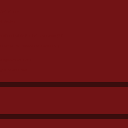
l técnico
nicipal de Futebol nesta sexta (31)
agiários em Cotia