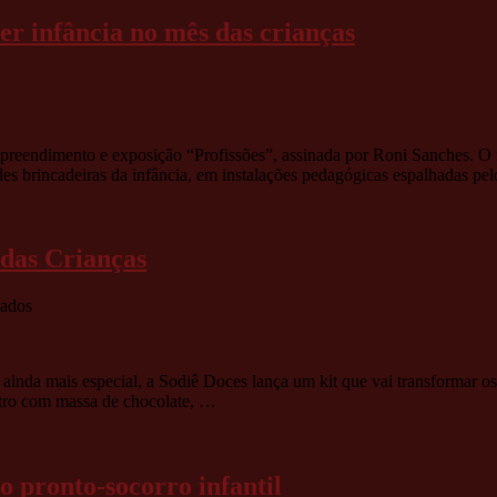
NO
er infância no mês das crianças
PLAZA
SHOPPING
CARAPICUÍBA
em
Raposo
Shopping
convida
reendimento e exposição “Profissões”, assinada por Roni Sanches. O m
o
es brincadeiras da infância, em instalações pedagógicas espalhadas p
público
a
reviver
infância
 das Crianças
no
mês
das
em
vados
crianças
Sodiê
Doces
cria
 ainda mais especial, a Sodiê Doces lança um kit que vai transformar os
kit
tro com massa de chocolate, …
confeiteiro
para
o
Dia
o pronto-socorro infantil
das