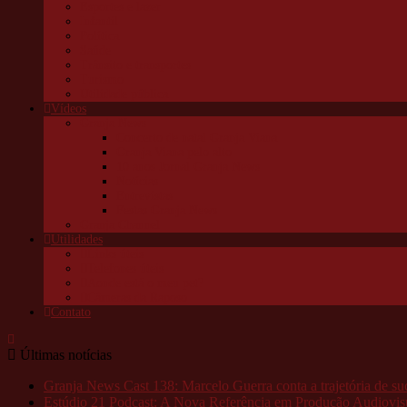
Esportes e lazer
Infantil
Política
Saúde
Trânsito e transportes
Turismo
Utilidade pública
Vídeos
Granja News
Concerto de natal Granja Viana
Granja Viana pelo alto
10 anos Jornal Granja News
Notícias
Entrevistas
Festas Granja News
Granja Channel
Utilidades
Links úteis
Telefones úteis
Aonde está o meu pet?
Câmeras da Raposo
Contato
Últimas notícias
Granja News Cast 138: Marcelo Guerra conta a trajetória de s
Estúdio 21 Podcast: A Nova Referência em Produção Audiovis