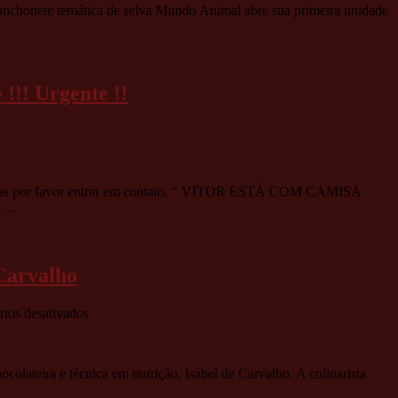
lanchonete temática de selva Mundo Animal abre sua primeira unidade
!!! Urgente !!
ícias por favor entrar em contato. “ VITOR ESTÁ COM CAMISA
A …
 Carvalho
em
ios desativados
Segunda
edição
do
olateira e técnica em nutrição, Isabel de Carvalho. A culinarista
concurso
Desenhe