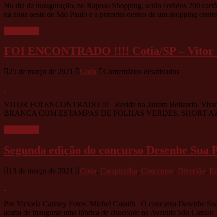
No dia da inauguração, no Raposo Shopping, serão cedidos 200 cartõe
no
na zona oeste de São Paulo e a primeira dentro de um shopping cent
próx
dia
Leia mais »
17
à
FOI ENCONTRADO !!!! Cotia/SP – Vitor est
zona
oeste
com
em
25 de março de 2021
Cotia
Comentários desativados
prom
FOI
ENCONT
!!!!
VITOR FOI ENCONTRADO !!! Reside no Jardim Belizario. Vitor de 
Cotia/SP
BRANCA COM ESTAMPAS DE FOLHAS VERDES, SHORT AZUL D
–
Vitor
Leia mais »
está
desaparecid
Segunda edição do concurso Desenhe Sua P
desde
as
16:00
13 de março de 2021
Cotia
,
Carapicuíba
,
Conccurso
,
Diversão
,
Em
hrs
de
hoje
!!!
Por Victoria Cattony Fotos: Michel Cutaith O concurso Desenhe Sua Pá
Urgente
acaba de inaugurar uma fábrica de chocolate na Avenida São Camilo 