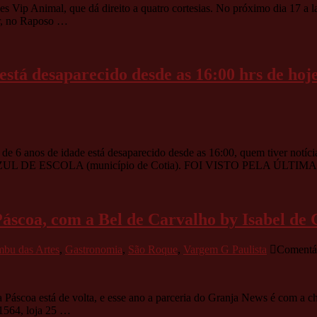
s Vip Animal, que dá direito a quatro cortesias. No próximo dia 17 a 
er, no Raposo …
imo
á desaparecido desde as 16:00 hrs de hoje 
oção
RADO
6 anos de idade está desaparecido desde as 16:00, quem tiver not
E ESCOLA (município de Cotia). FOI VISTO PELA ÚLTIM
o
áscoa, com a Bel de Carvalho by Isabel de
bu das Artes
,
Gastronomia
,
São Roque
,
Vargem G Paulista
Comentár
scoa está de volta, e esse ano a parceria do Granja News é com a choc
1564, loja 25 …