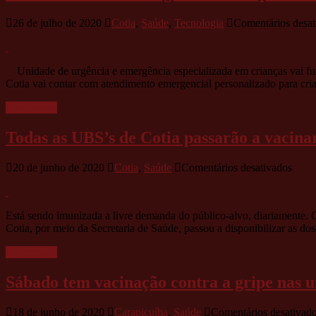
26 de julho de 2020
Cotia
,
Saúde
,
Tecnologia
Comentários desat
Unidade de urgência e emergência especializada em crianças vai fun
Cotia vai contar com atendimento emergencial personalizado para cria
Leia mais »
Todas as UBS’s de Cotia passarão a vacin
em
20 de junho de 2020
Cotia
,
Saúde
Comentários desativados
Toda
as
UBS’
Está sendo imunizada a livre demanda do público-alvo, diariamente. G
de
Cotia, por meio da Secretaria de Saúde, passou a disponibilizar as do
Cotia
passa
Leia mais »
a
vacin
Sábado tem vacinação contra a gripe nas 
contr
a
gripe
18 de junho de 2020
Carapicuíba
,
Saúde
Comentários desativad