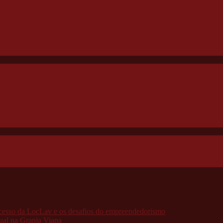
ucesso da LocLav e os desafios do empreendedorismo
ual na Granja Viana