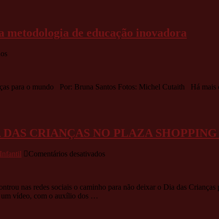
a metodologia de educação inovadora
em
dos
Colégio
Fadelito
Granja
nças para o mundo Por: Bruna Santos Fotos: Michel Cutaith Há mais d
Viana
proporciona
metodologia
de
educação
 DAS CRIANÇAS NO PLAZA SHOPPING
inovadora
em
Infantil
Comentários desativados
CONCURSO
CULTURAL
MARCA
trou nas redes sociais o caminho para não deixar o Dia das Crianças
O
r um vídeo, com o auxílio dos …
DIA
DAS
CRIANÇAS