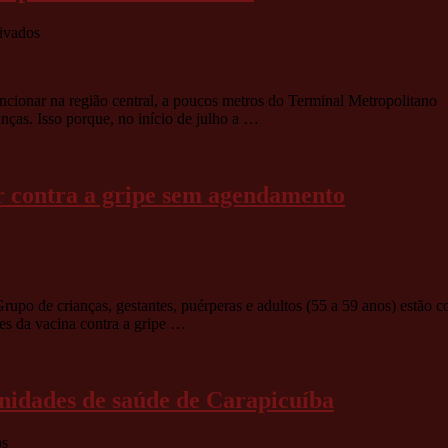
Crianças
em
ivados
A
cidade
de
cionar na região central, a poucos metros do Terminal Metropolitano 
Cotia
nças. Isso porque, no início de julho a …
vai
ganhar
o
seu
ar contra a gripe sem agendamento
primeiro
pronto-
socorro
infantil
s
s
rupo de crianças, gestantes, puérperas e adultos (55 a 59 anos) estão
ses da vacina contra a gripe …
rão
ar
unidades de saúde de Carapicuíba
a
em
os