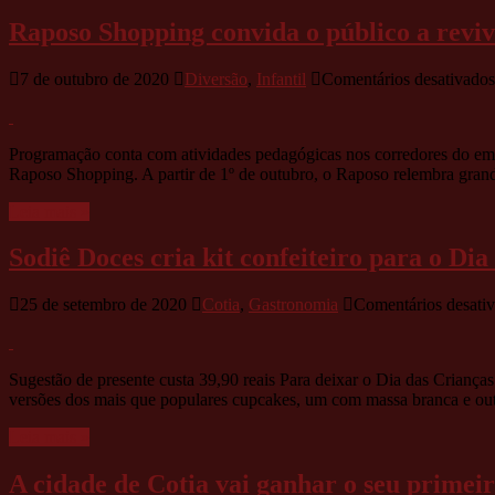
Raposo Shopping convida o público a reviv
7 de outubro de 2020
Diversão
,
Infantil
Comentários desativados
Programação conta com atividades pedagógicas nos corredores do emp
Raposo Shopping. A partir de 1º de outubro, o Raposo relembra grand
Leia mais »
Sodiê Doces cria kit confeiteiro para o Dia
25 de setembro de 2020
Cotia
,
Gastronomia
Comentários desati
Sugestão de presente custa 39,90 reais Para deixar o Dia das Crianças
versões dos mais que populares cupcakes, um com massa branca e ou
Leia mais »
A cidade de Cotia vai ganhar o seu primeir