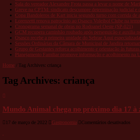
Sala do vereador Alexandre Frota passa a levar o nome de M
Greve na CPTM: sindicato descumpre determinação judicial e o
Copa Bandoleros de Kart inicia segundo turno com corrida de al
Lorenzetti renova patrocínio ao Osasco Voleibol Clube na tem
Cronograma semanal de obras no Rodoanel Oeste (SP-021)
GCM recupera caminhão roubado após perseguição e auxilia no 
Osasco recebe a primeira unidade do Sebrae Aqui especializad
Sessões Ordinárias da Câmara de Municipal de Jandira retorn
Grupo de Gestantes reforça acolhimento e orientação às futur
Planejamento Familiar promove informação e acolhimento na 
Home
/
Tag Archives: criança
Tag Archives:
criança
Mundo Animal chega no próximo dia 17 à 
em
17 de março de 2022
Gastronomia
Comentários desativados
Mun
Anim
cheg