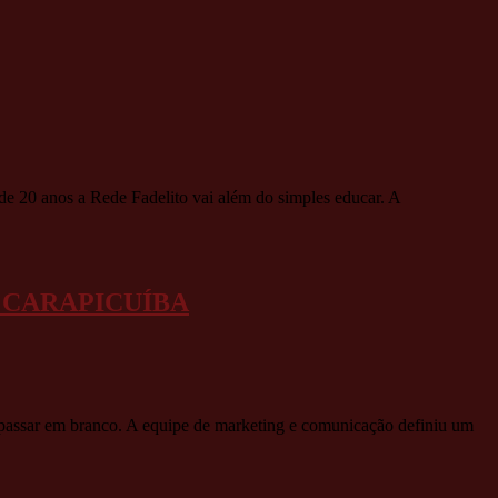
Sua
Páscoa,
com
a
Bel
de
Carvalho
by
Isabel
de
e 20 anos a Rede Fadelito vai além do simples educar. A
Carvalho
 CARAPICUÍBA
 passar em branco. A equipe de marketing e comunicação definiu um