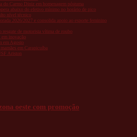
aria do Carmo Diniz em homenagem póstuma
pera abaixo do efetivo mínimo no horário de pico
to nível técnico
porada 2026/2027 e consolida apoio ao esporte feminino
resgate de motorista vítima de roubo
a em inovação
am em Agosto
as mamães em Carapicuíba
USF Ariston
zona oeste com promoção
do
al
a