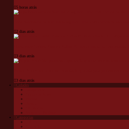
5 horas atrás
Copa Bandoleros de Kart inicia segundo turno com corrida de alto níve
2 dias atrás
Duelo entre Grêmio Faísca e Folhas FC marca início do Campeonato Mu
3 dias atrás
Projeto VivaVôlei promove capacitação gratuita para professores e est
3 dias atrás
Cidades
Carapicuíba
Embu das Artes
Jandira
Osasco
São Roque
Vargem G Paulista
Categorias
Cultura
Educação