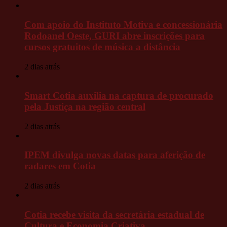
Com apoio do Instituto Motiva e concessionária
Rodoanel Oeste, GURI abre inscrições para
cursos gratuitos de música a distância
2 dias atrás
Smart Cotia auxilia na captura de procurado
pela Justiça na região central
2 dias atrás
IPEM divulga novas datas para aferição de
radares em Cotia
2 dias atrás
Cotia recebe visita da secretária estadual de
Cultura e Economia Criativa