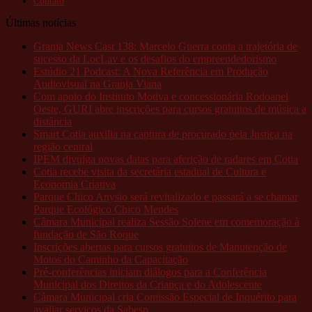
Contato
Últimas notícias
Granja News Cast 138: Marcelo Guerra conta a trajetória de
sucesso da LocLav e os desafios do empreendedorismo
Estúdio 21 Podcast: A Nova Referência em Produção
Audiovisual na Granja Viana
Com apoio do Instituto Motiva e concessionária Rodoanel
Oeste, GURI abre inscrições para cursos gratuitos de música a
distância
Smart Cotia auxilia na captura de procurado pela Justiça na
região central
IPEM divulga novas datas para aferição de radares em Cotia
Cotia recebe visita da secretária estadual de Cultura e
Economia Criativa
Parque Chico Anysio será revitalizado e passará a se chamar
Parque Ecológico Chico Mendes
Câmara Municipal realiza Sessão Solene em comemoração à
fundação de São Roque
Inscrições abertas para cursos gratuitos de Manutenção de
Motos do Caminho da Capacitação
Pré-conferências iniciam diálogos para a Conferência
Municipal dos Direitos da Criança e do Adolescente
Câmara Municipal cria Comissão Especial de Inquérito para
avaliar serviços da Sabesp