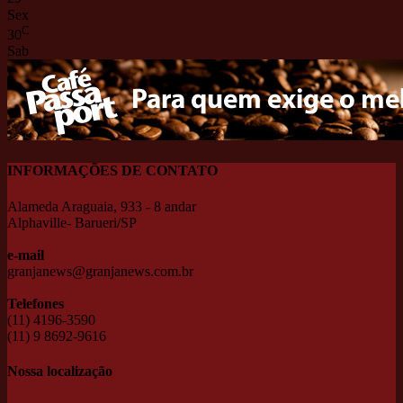
Sex
C
30
Sab
INFORMAÇÕES DE CONTATO
Alameda Araguaia, 933 - 8 andar
Alphaville- Barueri/SP
e-mail
granjanews@granjanews.com.br
Telefones
(11) 4196-3590
(11) 9 8692-9616
Nossa localização