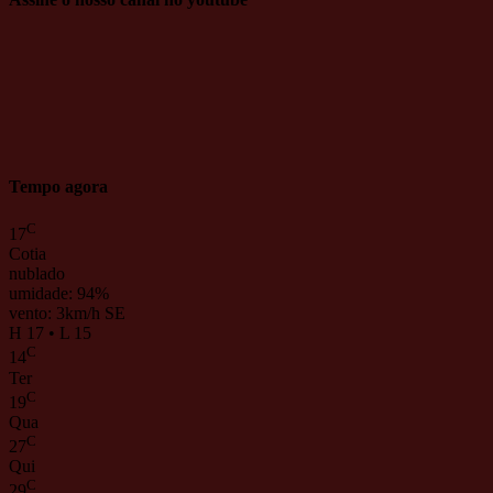
Tempo agora
C
17
Cotia
nublado
umidade: 94%
vento: 3km/h SE
H 17 • L 15
C
14
Ter
C
19
Qua
C
27
Qui
C
29