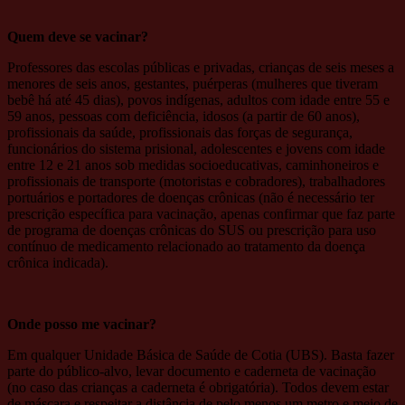
Quem deve se vacinar?
Professores das escolas públicas e privadas, crianças de seis meses a
menores de seis anos, gestantes, puérperas (mulheres que tiveram
bebê há até 45 dias), povos indígenas, adultos com idade entre 55 e
59 anos, pessoas com deficiência, idosos (a partir de 60 anos),
profissionais da saúde, profissionais das forças de segurança,
funcionários do sistema prisional, adolescentes e jovens com idade
entre 12 e 21 anos sob medidas socioeducativas, caminhoneiros e
profissionais de transporte (motoristas e cobradores), trabalhadores
portuários e portadores de doenças crônicas (não é necessário ter
prescrição específica para vacinação, apenas confirmar que faz parte
de programa de doenças crônicas do SUS ou prescrição para uso
contínuo de medicamento relacionado ao tratamento da doença
crônica indicada).
Onde posso me vacinar?
Em qualquer Unidade Básica de Saúde de Cotia (UBS). Basta fazer
parte do público-alvo, levar documento e caderneta de vacinação
(no caso das crianças a caderneta é obrigatória). Todos devem estar
de máscara e respeitar a distância de pelo menos um metro e meio de