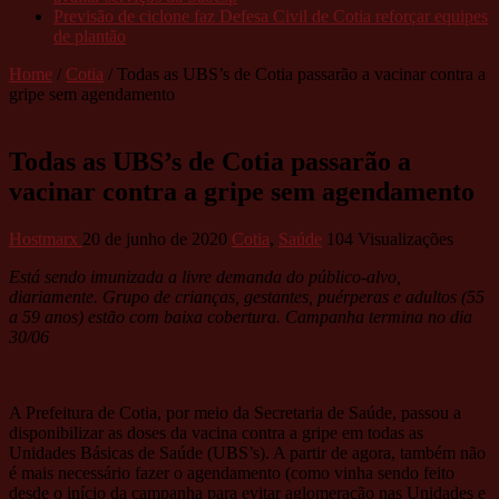
Previsão de ciclone faz Defesa Civil de Cotia reforçar equipes
de plantão
Home
/
Cotia
/
Todas as UBS’s de Cotia passarão a vacinar contra a
gripe sem agendamento
Todas as UBS’s de Cotia passarão a
vacinar contra a gripe sem agendamento
Hostmarx
20 de junho de 2020
Cotia
,
Saúde
104 Visualizações
Está sendo imunizada a livre demanda do público-alvo,
diariamente. Grupo de crianças, gestantes, puérperas e adultos (55
a 59 anos) estão com baixa cobertura. Campanha termina no dia
30/06
A Prefeitura de Cotia, por meio da Secretaria de Saúde, passou a
disponibilizar as doses da vacina contra a gripe em todas as
Unidades Básicas de Saúde (UBS’s). A partir de agora, também não
é mais necessário fazer o agendamento (como vinha sendo feito
desde o início da campanha para evitar aglomeração nas Unidades e