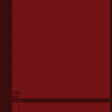
Parque
Chico
Anysio
será
revitalizado
e passará a
se chamar
Parque
Ecológico
Chico
Mendes
2 dias
atrás
Cidades
Carapicuíba
Embu das Artes