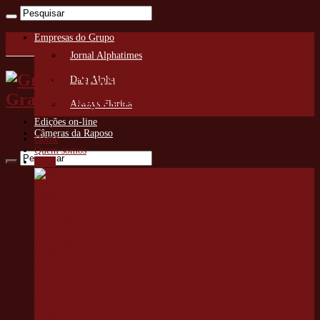
Empresas do Grupo
Jornal Alphatimes
Granja News O Jornal da
Data Alpha
Granja Viana e Região
Always Florida
Edições on-line
Câmeras da Raposo
Home
Quem somos
Cotia
Smart
Cotia
auxilia na