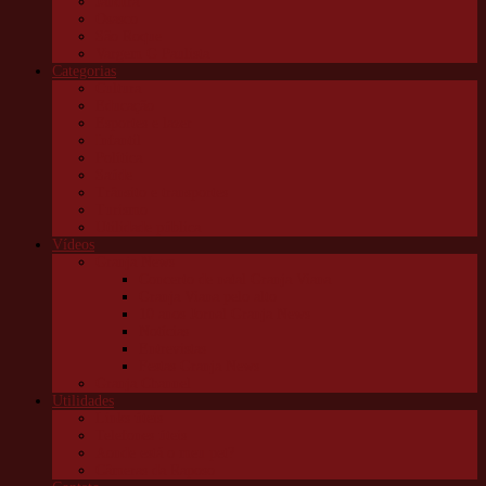
Jandira
Osasco
São Roque
Vargem G Paulista
Categorias
Cultura
Educação
Esportes e lazer
Infantil
Política
Saúde
Trânsito e transportes
Turismo
Utilidade pública
Vídeos
Granja News
Concerto de natal Granja Viana
Granja Viana pelo alto
10 anos Jornal Granja News
Notícias
Entrevistas
Festas Granja News
Granja Channel
Utilidades
Links úteis
Telefones úteis
Aonde está o meu pet?
Câmeras da Raposo