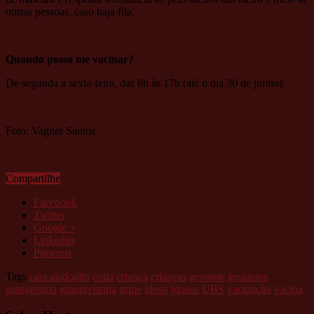
outras pessoas, caso haja fila.
Quando posso me vacinar?
De segunda a sexta-feira, das 8h às 17h (até o dia 30 de junho).
Foto: Vagner Santos
Compartilhe
Facebook
Twitter
Google +
LinkedIn
Pinterest
Tags
caucaiadoalto
cotia
criança
crianças
gestante
gestantes
granjaviana
granjavianna
gripe
idoso
idosos
UBS
vacianção
vacina