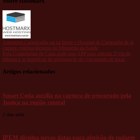
Sobre Hostmarx
Anteriores
Carapicuíba sai na frente e Hospital de Campanha de já
cumpre critérios técnicos do Ministério da Saúde
Próx
Contribuinte de Cotia pode usar APP para solicitar 2ª via de
tributos e se beneficiar da prorrogação de vencimento de taxas
Artigos relacionados
Smart Cotia auxilia na captura de procurado pela
Justiça na região central
2 dias atrás
IPEM divulga novas datas para aferição de radares