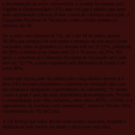
a disseminação do novo coronavírus). A medida foi tomada pela
Vigilância Epidemiológica (VE) uma vez que o público que gera
mais aglomeração (idosos) já teve a meta de cobertura alcançada. A
Campanha Nacional de Vacinação contra a Gripe termina no
próximo dia 30.
De acordo com números da VE, até o dia 18 de junho, apenas
38,38% das crianças (de seis meses a menores de seis anos) foram
vacinadas, entre as gestantes a cobertura está em 37,21%, puérperas,
40,38%, e adultos (com idade entre 55 e 59 anos), 44,20%. No
geral, a cobertura da Campanha Nacional de Vacinação em Cotia
está em 73,77%, a meta estipulada pelo Ministério da Saúde é de
pelos 90%.
Todos que fazem parte do público-alvo (veja abaixo) devem ir à
uma UBS levando documento e caderneta de vacinação (no caso
das crianças é obrigatória a apresentação da caderneta). “A vacina
contra a gripe é uma das mais importantes desta temporada. Previne
a contaminação pelo vírus Influenza, entre eles o H1N1 e H3N2, e o
agravamento de doenças como pneumonia”, destacou Silvana Silva,
coordenadora da VE de Cotia.
A VE reforça que todos devem estar usando máscaras, respeitar a
distância de pelo menos um metro e meio (caso haja fila).