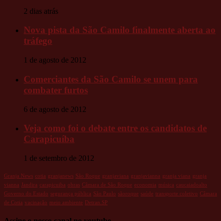
2 dias atrás
Nova pista da São Camilo finalmente aberta ao
tráfego
1 de agosto de 2012
Comerciantes da São Camilo se unem para
combater furtos
6 de agosto de 2012
Veja como foi o debate entre os candidatos de
Carapicuíba
1 de setembro de 2012
Granja News
cotia
granjanews
São Roque
granjaviana
granjavianna
granja viana
granja
vianna
Jandira
carapicuiba
obras
Câmara de São Roque
economia
música
caucaiadoalto
Governo do Estado
segurança pública
São Paulo
sãoroque
saúde
transporte coletivo
Câmara
de Cotia
vacinação
meio ambiente
Detran.SP
Assine o nosso canal no youtube