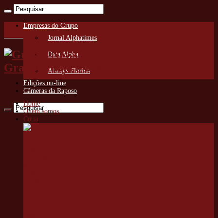
Empresas do Grupo
Jornal Alphatimes
Granja News O Jornal da
Data Alpha
Granja Viana e Região
Always Florida
Edições on-line
Câmeras da Raposo
Home
Quem somos
Cotia
Smart
Cotia