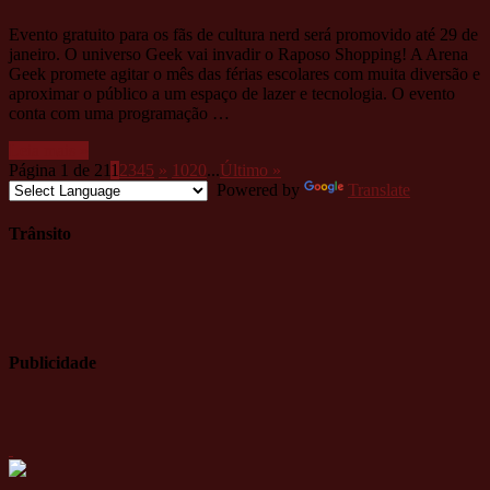
Evento gratuito para os fãs de cultura nerd será promovido até 29 de
janeiro. O universo Geek vai invadir o Raposo Shopping! A Arena
Geek promete agitar o mês das férias escolares com muita diversão e
aproximar o público a um espaço de lazer e tecnologia. O evento
conta com uma programação …
Leia mais »
Página 1 de 21
1
2
3
4
5
»
10
20
...
Último »
Powered by
Translate
Trânsito
Publicidade