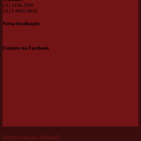
(11) 4196-3590
(11) 9 8692-9616
Nossa localização
Estamos no Facebook
Desenvolvido por AgênciaM