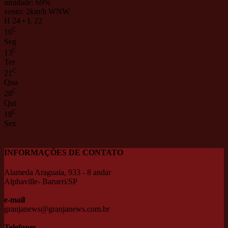
umidade: 69%
vento: 2km/h WNW
H 24 • L 22
C
16
Seg
C
13
Ter
C
21
Qua
C
28
Qui
C
18
Sex
INFORMAÇÕES DE CONTATO
Alameda Araguaia, 933 - 8 andar
Alphaville- Barueri/SP
e-mail
granjanews@granjanews.com.br
Telefones