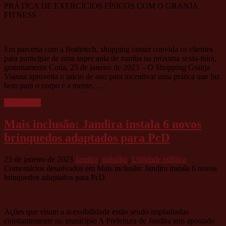
PRÁTICA DE EXERCÍCIOS FÍSICOS COM O GRANJA
FITNESS
Em parceria com a Bodytech, shopping center convida os clientes
para participar de uma super aula de zumba na próxima sexta-feira,
gratuitamente Cotia, 25 de janeiro de 2023 – O Shopping Granja
Vianna aproveita o início de ano para incentivar uma prática que faz
bem para o corpo e a mente. …
Leia mais »
Mais inclusão: Jandira instala 6 novos
brinquedos adaptados para PcD
23 de janeiro de 2023
Jandira
,
trabalho
,
Utilidade pública
Comentários desativados
em Mais inclusão: Jandira instala 6 novos
brinquedos adaptados para PcD
Ações que visam a acessibilidade estão sendo implantadas
constantemente no município A Prefeitura de Jandira tem apostado