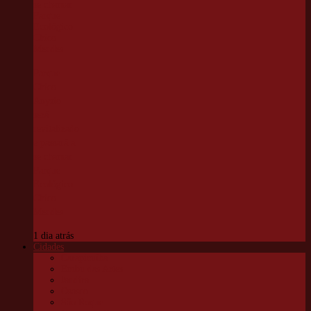
Parque
Chico
Anysio
será
revitalizado
e passará a
se chamar
Parque
Ecológico
Chico
Mendes
1 dia atrás
Cidades
Carapicuíba
Embu das Artes
Jandira
Osasco
São Roque