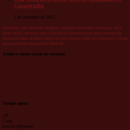
Carapicuíba
1 de setembro de 2012
Granja News
cotia
granjanews
São Roque
granjaviana
granjavianna
granja viana
granja
vianna
Jandira
carapicuiba
obras
Câmara de São Roque
economia
música
caucaiadoalto
Governo do Estado
segurança pública
São Paulo
sãoroque
saúde
transporte coletivo
Câmara
de Cotia
vacinação
meio ambiente
Detran.SP
Assine o nosso canal no youtube
Tempo agora
C
24
Cotia
nuvens dispersas