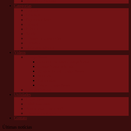
Vargem G Paulista
Categorias
Cultura
Educação
Esportes e lazer
Infantil
Política
Saúde
Trânsito e transportes
Turismo
Utilidade pública
Vídeos
Granja News
Concerto de natal Granja Viana
Granja Viana pelo alto
10 anos Jornal Granja News
Notícias
Entrevistas
Festas Granja News
Granja Channel
Utilidades
Links úteis
Telefones úteis
Aonde está o meu pet?
Câmeras da Raposo
Contato
Últimas notícias