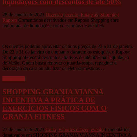
liquidações com descontos de até 50%
28 de janeiro de 2023
Diversão
,
evento
,
Finanças
,
Shopping
Raposo
Comentários desativados
em Raposo Shopping abre
temporada de liquidações com descontos de até 50%
Os clientes poderão aproveitar os bons preços de 23 a 31 de janeiro.
De 23 a 31 de janeiro ou enquanto durarem os estoques, o Raposo
Shopping oferecerá descontos atrativos de até 50% na Liquidação
de Verão. Quem busca renovar o guarda-roupa, repaginar a
decoração da casa ou atualizar os eletrodomésticos …
Leia mais »
SHOPPING GRANJA VIANNA
INCENTIVA A PRÁTICA DE
EXERCÍCIOS FÍSICOS COM O
GRANJA FITNESS
27 de janeiro de 2023
Cotia
,
Esportes e lazer
,
evento
Comentários
desativados
em SHOPPING GRANJA VIANNA INCENTIVA A