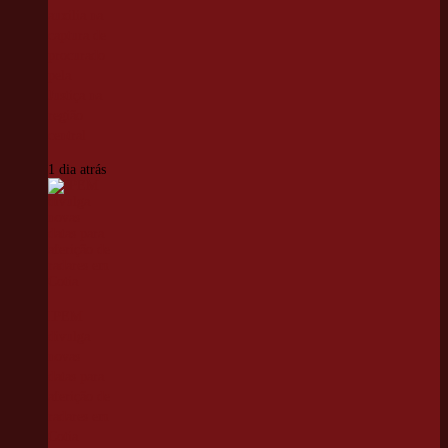
auxilia na
captura de
procurado
pela
Justiça na
região
central
1 dia atrás
IPEM
divulga
novas
datas para
aferição de
radares em
Cotia