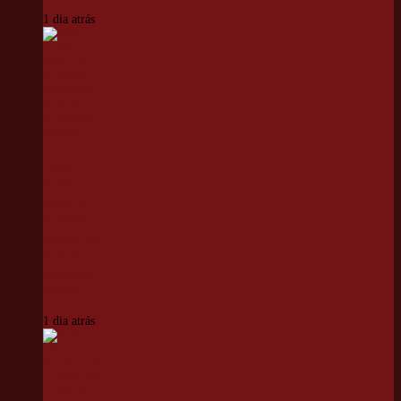
1 dia atrás
Cotia
recebe
visita da
secretária
estadual de
Cultura e
Economia
Criativa
1 dia atrás