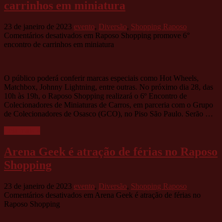
carrinhos em miniatura
23 de janeiro de 2023
evento
,
Diversão
,
Shopping Raposo
Comentários desativados
em Raposo Shopping promove 6°
encontro de carrinhos em miniatura
O público poderá conferir marcas especiais como Hot Wheels,
Matchbox, Johnny Lightning, entre outras. No próximo dia 28, das
10h às 19h, o Raposo Shopping realizará o 6º Encontro de
Colecionadores de Miniaturas de Carros, em parceria com o Grupo
de Colecionadores de Osasco (GCO), no Piso São Paulo. Serão …
Leia mais »
Arena Geek é atração de férias no Raposo
Shopping
23 de janeiro de 2023
evento
,
Diversão
,
Shopping Raposo
Comentários desativados
em Arena Geek é atração de férias no
Raposo Shopping