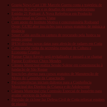
Granja News Cast 138: Marcelo Guerra conta a trajetória de
sucesso da LocLav e os desafios do empreendedorismo
Estúdio 21 Podcast: A Nova Referência em Produção
Audiovisual na Granja Viana
Com apoio do Instituto Motiva e concessionária Rodoanel
Oeste, GURI abre inscrições para cursos gratuitos de música a
distância
Smart Cotia auxilia na captura de procurado pela Justiça na
região central
IPEM divulga novas datas para aferição de radares em Cotia
Cotia recebe visita da secretária estadual de Cultura e
Economia Criativa
Parque Chico Anysio será revitalizado e passará a se chamar
Parque Ecológico Chico Mendes
Câmara Municipal realiza Sessão Solene em comemoração à
fundação de São Roque
Inscrições abertas para cursos gratuitos de Manutenção de
Motos do Caminho da Capacitação
Pré-conferências iniciam diálogos para a Conferência
Municipal dos Direitos da Criança e do Adolescente
Câmara Municipal cria Comissão Especial de Inquérito para
avaliar serviços da Sabesp
Previsão de ciclone faz Defesa Civil de Cotia reforçar equipes
de plantão