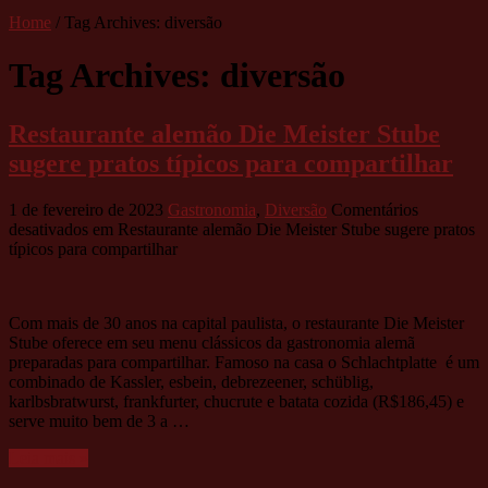
Home
/
Tag Archives: diversão
Tag Archives:
diversão
Restaurante alemão Die Meister Stube
sugere pratos típicos para compartilhar
1 de fevereiro de 2023
Gastronomia
,
Diversão
Comentários
desativados
em Restaurante alemão Die Meister Stube sugere pratos
típicos para compartilhar
Com mais de 30 anos na capital paulista, o restaurante Die Meister
Stube oferece em seu menu clássicos da gastronomia alemã
preparadas para compartilhar. Famoso na casa o Schlachtplatte é um
combinado de Kassler, esbein, debrezeener, schüblig,
karlbsbratwurst, frankfurter, chucrute e batata cozida (R$186,45) e
serve muito bem de 3 a …
Leia mais »