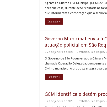
Agentes a Guarda Civil Municipal (GCM) de S
para sua casa, durante ação realizada na tard
que informaram a corporação que a senhora 
Leia mais »
Governo Municipal envia à 
atuação policial em São Ro
27 de janeiro de 2023
trabalho
,
São Roque
,
S
O Governo de São Roque enviou à Câmara Munic
chamada Operação Delegada, que permite a mai
Civil no município. A proposta integra o pr
Leia mais »
GCM identifica e detém pro
27 de janeiro de 2023
trabalho
,
São Roque
,
S