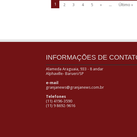
1
2
3
4
5
»
...
Último »
INFORMAÇÕES DE CONTAT
Alameda Araguaia, 933 - 8 andar
Alphaville- Barueri/SP
e-mail
granjanews@granjanews.com.br
Telefones
(11) 4196-3590
(11) 9 8692-9616