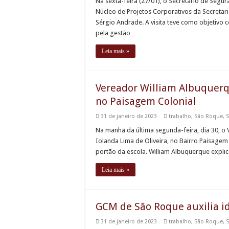
Na sexta-feira (27/01), o Secretário de Segur
Núcleo de Projetos Corporativos da Secretari
Sessões Ordinárias d
Sérgio Andrade. A visita teve como objetivo
Grupo de Gestantes r
pela gestão …
Planejamento Familia
Leia mais »
Duelo entre Grêmio F
Vereador William Albuquerqu
no Paisagem Colonial
31 de janeiro de 2023
trabalho
,
São Roque
,
S
Na manhã da última segunda-feira, dia 30, o
Iolanda Lima de Oliveira, no Bairro Paisagem 
portão da escola. William Albuquerque explic
Leia mais »
GCM de São Roque auxilia id
31 de janeiro de 2023
trabalho
,
São Roque
,
S