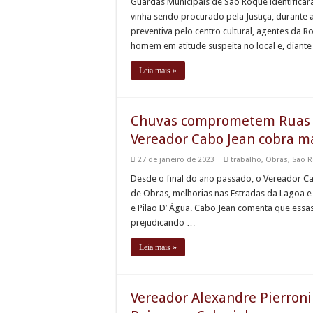
Guardas Municipais de São Roque identificar
vinha sendo procurado pela Justiça, durante a
preventiva pelo centro cultural, agentes da
homem em atitude suspeita no local e, diant
Leia mais »
Chuvas comprometem Ruas do
Vereador Cabo Jean cobra 
27 de janeiro de 2023
trabalho
,
Obras
,
São 
Desde o final do ano passado, o Vereador C
de Obras, melhorias nas Estradas da Lagoa e 
e Pilão D’ Água. Cabo Jean comenta que essas
prejudicando …
Leia mais »
Vereador Alexandre Pierron