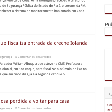
ança Pública de Cotia, Almir Rodrigues, recebeu o diretor do
Segurança
a de Segurança Pública do Estado do Pará, o coronel da PM,
a Câmara de Municipal de Jandira retornam em Agosto
Pública
do
 conhecer o sistema de monitoramento implantado em Cotia
Pará
eforça acolhimento e orientação às futuras mamães em Carapicuíba
vem
a
r promove informação e acolhimento na USF Ariston
Cotia
Pub
conhecer
sistema
aísca e Folhas FC marca início do Campeonato Municipal de Futebol nesta sexta (
de
monitoramento
e fiscaliza entrada da creche Iolanda
em
egurança
Comentários desativados
Vereador
William
 Vereador William Albuquerque esteve na CMEI Professora
Albuquerque
Colonial, em São Roque, para fiscalizar o acúmulo de lixo no
fiscaliza
entrada
a que em cinco dias, já é a segunda vez que o …
da
creche
Iolanda
no
Paisagem
Colonial
Re
osa perdida a voltar para casa
Com
em
egurança
Comentários desativados
as 
GCM