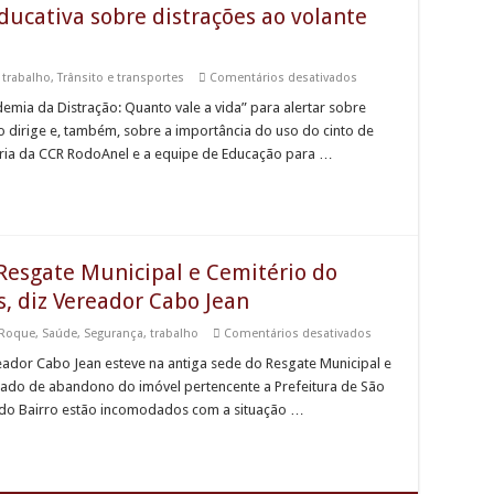
escorpiões
ducativa sobre distrações ao volante
em
,
trabalho
,
Trânsito e transportes
Comentários desativados
CCR
RodoAnel
mia da Distração: Quanto vale a vida” para alertar sobre
realiza
to dirige e, também, sobre a importância do uso do cinto de
ação
educativa
ária da CCR RodoAnel e a equipe de Educação para …
sobre
distrações
ao
volante
em
Embu
das
Artes
 Resgate Municipal e Cemitério do
 diz Vereador Cabo Jean
em
 Roque
,
Saúde
,
Segurança
,
trabalho
Comentários desativados
Antiga
sede
ereador Cabo Jean esteve na antiga sede do Resgate Municipal e
dos
tado de abandono do imóvel pertencente a Prefeitura de São
serviços
de
 do Bairro estão incomodados com a situação …
Resgate
Municipal
e
Cemitério
do
Cambará