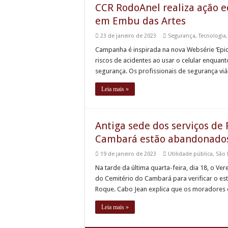
CCR RodoAnel realiza ação e
em Embu das Artes
23 de janeiro de 2023
Segurança
,
Tecnologia
Campanha é inspirada na nova Websérie ‘Epide
riscos de acidentes ao usar o celular enquan
segurança. Os profissionais de segurança vi
Leia mais »
Antiga sede dos serviços de
Cambará estão abandonados,
19 de janeiro de 2023
Utilidade pública
,
São
Na tarde da última quarta-feira, dia 18, o V
do Cemitério do Cambará para verificar o es
Roque. Cabo Jean explica que os moradores
Leia mais »