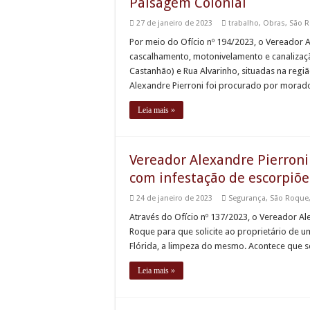
Paisagem Colonial
27 de janeiro de 2023
trabalho
,
Obras
,
São 
Por meio do Ofício nº 194/2023, o Vereador A
cascalhamento, motonivelamento e canalizaçã
Castanhão) e Rua Alvarinho, situadas na reg
Alexandre Pierroni foi procurado por mora
Leia mais »
Vereador Alexandre Pierroni 
com infestação de escorpiõe
24 de janeiro de 2023
Segurança
,
São Roque
Através do Ofício nº 137/2023, o Vereador Al
Roque para que solicite ao proprietário de u
Flórida, a limpeza do mesmo. Acontece que s
Leia mais »