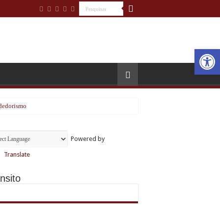
Open
ndedorismo
o de pico
Powered by
Translate
sporte feminino
nsito