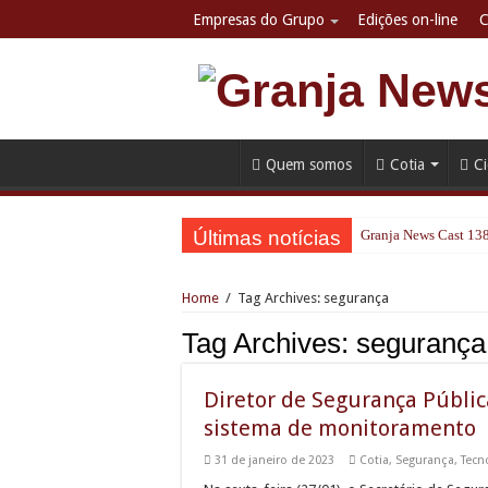
Empresas do Grupo
Edições on-line
C
Quem somos
Cotia
C
Últimas notícias
Granja News Cast 138
Estúdio 21 Podcast: 
Home
/
Tag Archives: segurança
Greve na CPTM: sindi
Tag Archives:
segurança
Copa Bandoleros de Ka
Lorenzetti renova pa
Diretor de Segurança Públic
Cronograma semanal 
sistema de monitoramento
GCM recupera caminhã
31 de janeiro de 2023
Cotia
,
Segurança
,
Tecn
Osasco recebe a prim