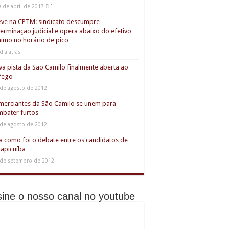
9 de abril de 2017
1
ve na CPTM: sindicato descumpre
erminação judicial e opera abaixo do efetivo
imo no horário de pico
dia atrás
a pista da São Camilo finalmente aberta ao
fego
 de agosto de 2012
erciantes da São Camilo se unem para
bater furtos
 de agosto de 2012
a como foi o debate entre os candidatos de
apicuíba
 de setembro de 2012
ine o nosso canal no youtube