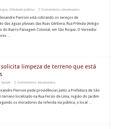
urgente
em
Roque
,
Utilidade pública
Comentários desativados
Vereador
Alexandre
lexandre Pierroni está cobrando os serviços de
Pierroni
o das águas pluviais das Ruas Gérbera, Rua Prímula (Antigo
cobra
manutenção
ião do Bairro Paisagem Colonial, em São Roque. O Vereador
de
dores …
Ruas
no
Paisagem
Colonial
solicita limpeza de terreno que está
s
em
,
Saúde
Comentários desativados
Vereador
Alexandre
exandre Pierroni pede providências junto a Prefeitura de São
Pierroni
m terreno localizado na Rua Fersio de Lima, região do Jardim
solicita
limpeza
egundo os moradores da referida via pública, o local …
de
terreno
que
está
com
infestação
de