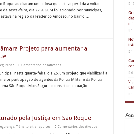
de
ão Roque auxiliaram uma idosa que estava perdida a voltar
1
São
e de sexta-feira, dia 27. A GCM foi acionado por munícipes,
Roque
Gre
auxilia
estava na região da Frederico Amosso, no bairro …
det
idosa
perdida
mín
a
1 
voltar
para
casa
Nov
trá
Câmara Projeto para aumentar a
1
que
Com
em
egurança
Comentários desativados
com
Governo
Municipal
6
ipal, nesta quarta-feira, dia 25, um projeto que viabilizará a
envia
or participação de agentes da Polícia Militar e da Polícia
à
Vej
Câmara
ograma São Roque Mais Segura e consiste na atuação …
Car
Projeto
para
1
aumentar
a
atuação
policial
em
Ass
São
curado pela Justiça em São Roque
Roque
em
egurança
,
Trânsito e transportes
Comentários desativados
GCM