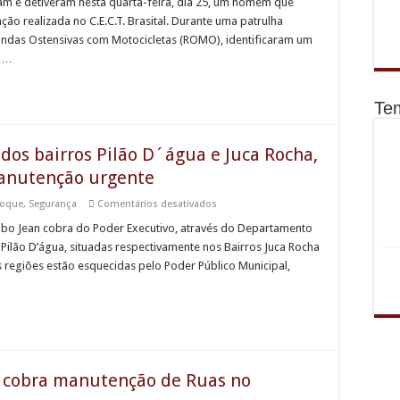
identifica
am e detiveram nesta quarta-feira, dia 25, um homem que
e
ção realizada no C.E.C.T. Brasital. Durante uma patrulha
detém
procurado
 Rondas Ostensivas com Motocicletas (ROMO), identificaram um
pela
e …
Justiça
em
São
Roque
Te
s bairros Pilão D´água e Juca Rocha,
manutenção urgente
em
Roque
,
Segurança
Comentários desativados
Chuvas
comprometem
abo Jean cobra do Poder Executivo, através do Departamento
Ruas
Pilão D’água, situadas respectivamente nos Bairros Juca Rocha
dos
bairros
 regiões estão esquecidas pelo Poder Público Municipal,
Pilão
D
´água
e
Juca
Rocha,
Vereador
Cabo
Jean
i cobra manutenção de Ruas no
cobra
manutenção