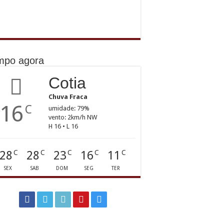
mpo agora
Cotia
Chuva Fraca
16
C
umidade: 79%
vento: 2km/h NW
H 16 • L 16
28
28
23
16
11
C
C
C
C
C
SEX
SAB
DOM
SEG
TER